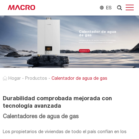
ES
Calentador de agua
de gas
Calentadores de agua de gas Marco para una solución confiable,
eficiente y ecológica para sus necesidades de agua caliente.
Contáctenos
Hogar
-
Productos
-
Calentador de agua de gas
Durabilidad comprobada mejorada con
tecnología avanzada
Calentadores de agua de gas
Los propietarios de viviendas de todo el país confían en los