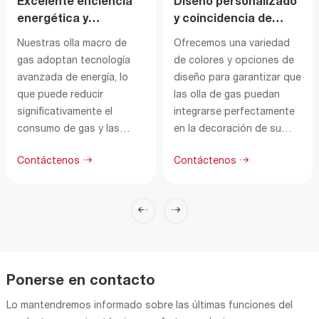
Excelente eficiencia
Diseño personalizado
energética y
y coincidencia de
desempeño ambiental
color
Nuestras olla macro de
Ofrecemos una variedad
gas adoptan tecnología
de colores y opciones de
avanzada de energía, lo
diseño para garantizar que
que puede reducir
las olla de gas puedan
significativamente el
integrarse perfectamente
consumo de gas y las
en la decoración de su
emisiones de escape. Esto
cocina, satisfaciendo sus
Contáctenos
Contáctenos
lo ayuda a ahorrar en
necesidades
facturas de gas y aligerar
personalizadas.
la carga ambiental.
Ponerse en contacto
Lo mantendremos informado sobre las últimas funciones del