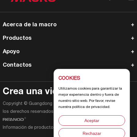
Acerca de la macro
Productos
Apoyo
Contactos
COOKIES
Utilizamos cookies para garantizar la
Crea una vida alegre
mejor experiencia dentro y fuera de
nuestro sitio web. Por favor, revise
Copyright © Guangdong Macro Gas Appliance Co., Ltd Todos
nuestra política de privacidad.
los derechos reservados |
Mapa del sitio
| Impulsado por :
Aceptar
Información de productos de cocina y electrodomésticos
Rechazar